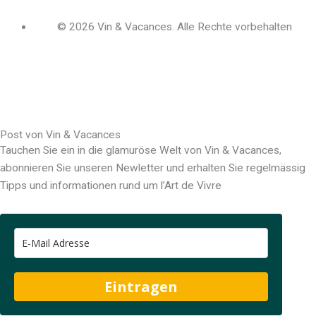
© 2026 Vin & Vacances. Alle Rechte vorbehalten
F
L
a
i
c
n
Post von Vin & Vacances
Tauchen Sie ein in die glamuröse Welt von Vin & Vacances,
e
k
abonnieren Sie unseren Newletter und erhalten Sie regelmässig
Tipps und informationen rund um l’Art de Vivre
b
e
o
d
o
i
Eintragen