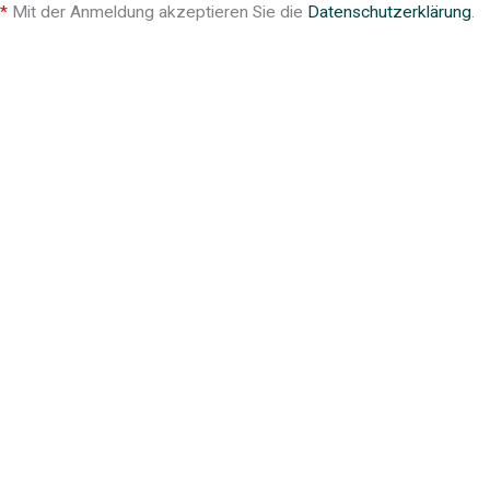
k
n
*
Mit der Anmeldung akzeptieren Sie die
Datenschutzerklärung
.
-
-
f
i
n